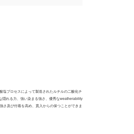
酸塩プロセスによって製造されたルチルの二酸化チ
、強い染まる強さ、優秀なweatherability
械強さ及び付着を高め、貫入からの保つことができま
。