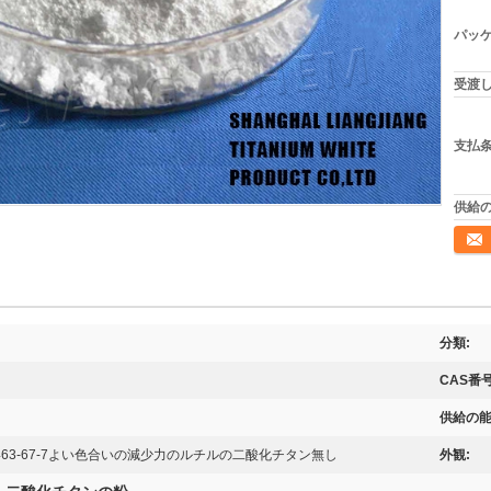
パッケ
受渡し
支払条
供給の
連絡
分類:
CAS番号
供給の能
463-67-7よい色合いの減少力のルチルの二酸化チタン無し
外観: