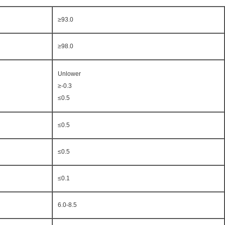
≥93.0
≥98.0
Unlower
≥-0.3
≤0.5
≤0.5
≤0.5
≤0.1
6.0-8.5