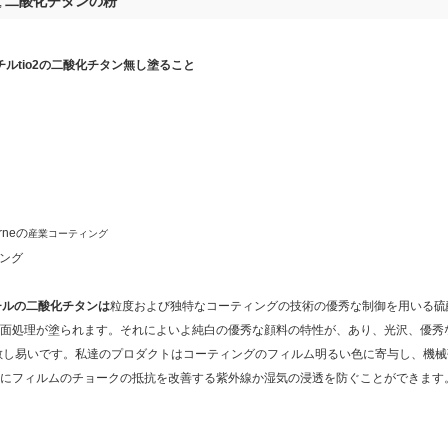
二酸化チタンの粉
,
ルチルtio2の二酸化チタン無し塗ること
rneの
産業コーティング
ィング
 ルチルの二酸化チタンは
粒度および独特なコーティングの技術の優秀な制御を用いる硫
理が塗られます。それによいよ純白の優秀な顔料の特性が、あり、光沢、優秀な隠れる力
び分散し易いです。私達のプロダクトはコーティングのフィルム明るい色に寄与し、機
にフィルムのチョークの抵抗を改善する紫外線か湿気の浸透を防ぐことができます