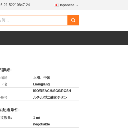
86-21-52210847-24
Japanese
search
の詳細:
場所:
上海、中国
ド名:
Liangjiang
ISO/REACH/SGS/ROSH
番号:
ルチル型二酸化チタン
払配送条件:
文数量:
1 mt
negotiable