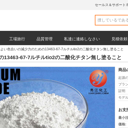
セールス＆サポート:
工場旅行
品質管理
私達に連絡しなさい
見積依頼
のよい色合いの減少力のための13463-67-7ルチルtio2の二酸化チタン無し塗ること
3463-67-7ルチルtio2の二酸化チタン無し塗ること
商品
起源の
ブラン
証明:
モデル
お支
最小注
価格: