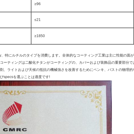
≥96
≤21
≥1850
y、特にルチルのタイプを消費します。全体的なコーティング工業は主に性能の面が他の
コーティングは二酸化チタンがコーティングの、カバーおよび装飾品の重要部分で
剤、ライトおよび天候の抵抗の機械強さを改善するためにペンキ、バストの物理的
specsを選ぶことは適度です!