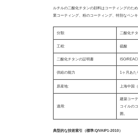
ルチルの二酸化チタンの顔料はコーティングのため
業コーティング、粉のコーティング、特別なペンキ
分類:
二酸化チ
工程:
硫酸
二酸化チタンの証明書
ISO/REAC
供給の能力
1ヶ月あたりの
原産地:
上海中国
建築コー
適用:
コイルの
囲。
典型的な技術索引（標準:Q/VAIP1-2010）