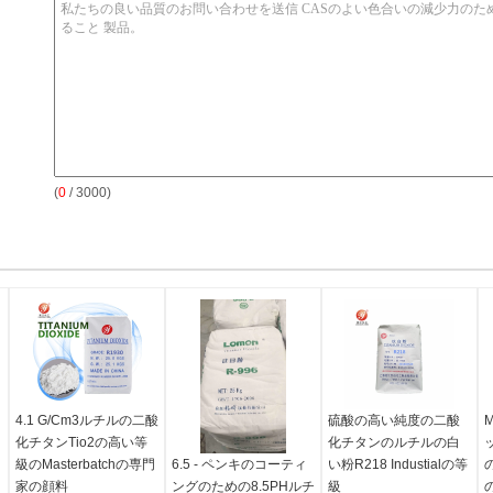
(
0
/ 3000)
4.1 G/Cm3ルチルの二酸
硫酸の高い純度の二酸
M
化チタンTio2の高い等
化チタンのルチルの白
級のMasterbatchの専門
6.5 - ペンキのコーティ
い粉R218 Industialの等
家の顔料
ングのための8.5PHルチ
級