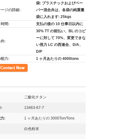
袋: プラスチックおよびペー
ージの詳細:
パー混合弁は、各袋の純重量
袋に入れます: 25kgs
時間:
支払の後の 10 仕事日以内に
30% TT の前払い、BL のコピ
ーに対して 70%、変更できな
件:
い視力 LC の西連合、D/A、
D/P
能力:
1 ヶ月あたりの 4000tons
先
二酸化チタン
:
13463-67-7
力:
1 ヶ月あたりの 3000Ton/Tons
白色粉末