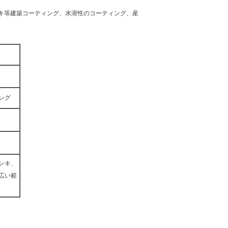
キ等建築コーティング、水溶性のコーティング、産
ング
ンキ、
広い範