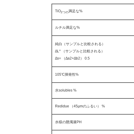
TiO
満足な%
2つの
ルチル満足な%
純白（サンプルと比較される）
∆L* （サンプルと比較される）
∆s= （∆a2+∆b2） 0.5
105℃揮発性%
水solubles %
Redidue （45µmのふるい） %
水様の懸濁液PH