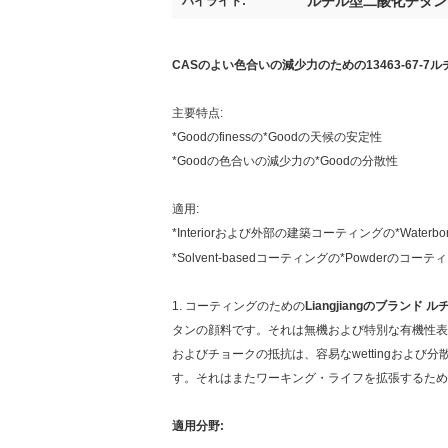
ルチル型二酸化チタン
ハイライト:
CASのよい色合いの減少力のための13463-67-7
主要特点:
*Goodのfinessの*Goodの
天候の安定性
*Goodの色合いの減少力の*Goodの分散性
適用:
*Interiorおよび外部の建築コーティングの*Waterbo
*Solvent-basedコーティングの*Powderのコーテ
1. コーティングのための
Liangjiangのブランド
タンの顔料です。それは無機および特別な有機性表面処
およびチョークの抵抗は、容易なwettingおよ
す。それはまたワーキング・ライフを拡張するため
適用分野: