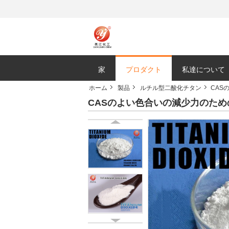
家
プロダクト
私達について
ホーム
製品
ルチル型二酸化チタン
CAS
CASのよい色合いの減少力のための1