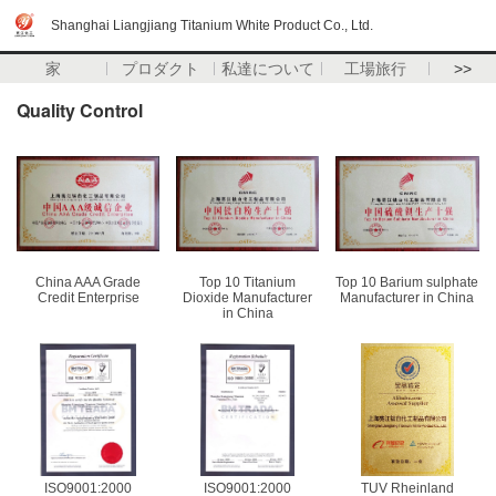
Shanghai Liangjiang Titanium White Product Co., Ltd.
家
プロダクト
私達について
工場旅行
>>
Quality Control
China AAA Grade
Top 10 Titanium
Top 10 Barium sulphate
Credit Enterprise
Dioxide Manufacturer
Manufacturer in China
in China
ISO9001:2000
ISO9001:2000
TUV Rheinland