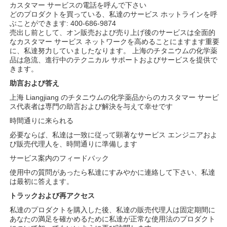
カスタマー サービスの電話を呼んで下さい
どのプロダクトを買っている、私達のサービス ホットラインを呼
ぶことができます: 400-686-9874
売出し前として、オン販売および売り上げ後のサービスは全面的
なカスタマー サービス ネットワークを高めることにますます重要
に、私達努力していましたなります。 上海のチタニウムの化学薬
品は急流、進行中のテクニカル サポートおよびサービスを提供で
きます。
助言および答え
上海 Liangjiang のチタニウムの化学薬品からのカスタマー サービ
ス代表者は専門の助言および解決を与えて幸せです
時間通りに来られる
必要ならば、私達は一致に従って顕著なサービス エンジニアおよ
び販売代理人を、時間通りに準備します
サービス案内のフィードバック
使用中の質問があったら私達にすみやかに連絡して下さい、私達
は最初に答えます。
トラックおよび再アクセス
私達のプロダクトを購入した後、私達の販売代理人は固定期間に
あなたの満足を確かめるために私達が正常な使用法のプロダクト