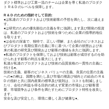
ダクト標準および工業一流のチームは企業を導く私達のプロダク
ト R & D のレベルを保障します。
R & D のための指針そして目的:
●は私達のプロダクトおよび技術顧客の予想を満たし、次に越えま
す。
●は研究のための優先順位の主義を常に強調します及び開発の投資
は、私達のプロダクトおよび技術を保つために企業の指導的地位
を取ります。
●は会社の深遠で、独特で、正しい理解、また会社のビジネスおよ
びプロダクト長期位置の主義に常に基づいて企業の状態および未
来の私達の研究及び開発および顧客の価値を永久に強調します。
●私達のプロダクトを保障しておよび技術は顧客が成功するのを助
けられます顧客の利点を最大にします。
私達が私達のプロダクトおよび技術の品質規格の一貫性の主義に
付ける●。
技術の主義、顧客のビジネス バリューの主義、良質の位置の主義
への●の棒は、国際を満たし及び市場の潮及び傾向との結合の R &
D の指針と共に国内産業の標準及び規則は、コストを削減しまし
たり、会社の利益を得る目的の絶えず変更の市場および顧客需
要、市場競争および条件を満たすためにプロダクト特性を改良し
ます。
安全な及び安定した、環境に優しく及び健康な●。