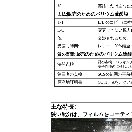
印:
英語またはあなた
販売のためのバリウム硫酸塩
支払:
T/T
B/L.のコピーに
L/C
変更できない視力
他
交渉されるため。
受渡し時間:
レシート50%頭金
販売のためのバリウム硫酸
質の言葉:
質の点検、パッキン
法的点検
安全性能の点検およ
第三者の点検
SGSの範囲の事
原産地証明書
COは、Aを、そ
主な特長:
狭い配分は、フィルムをコーティ