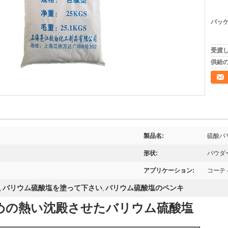
パッケ
受渡し
供給の
連絡
製品名:
硫酸バ
形状:
パウダ
アプリケーション:
コーテ
バリウム硫酸塩を塗って下さい
バリウム硫酸塩のペンキ
,
,
販売のための熱い沈殿させたバリウム硫酸塩