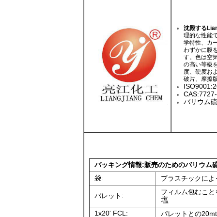
沈殿するLia
理的な性能
学特性、カ
わずかに腹
す。色は空
の高い等級
度、硬度およ
破片、摩擦版
ISO9001
CAS:7727-
バリウム
パッキング情報:
販売のためのバリウム
袋:
プラスチックによって
フィルム包むこと
パレット:
塩
1x20' FCL:
パレットとの20m