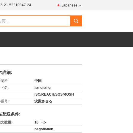
86-21-52210847-24
Japanese
search
の詳細:
場所:
中国
ド名:
liangjiang
ISO/REACH/SGS/ROSH
番号:
沈殿させる
払配送条件:
文数量:
10 トン
negotiation