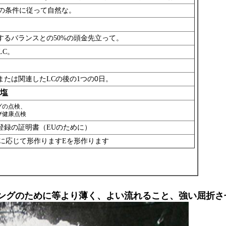
の条件に従って自然な。
対するバランスとの50%の頭金先立って。
LC。
0
または関連したLCの後の1つの
日。
塩
グの点検、
び
健康点検
前登録の証明書（EUのために）
れに応じて形作りますEを形作ります
ングのために等より薄く、よい流れること、強い屈折さ