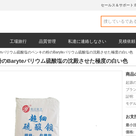
セールス＆サポート:
工場旅行
品質管理
私達に連絡しなさい
見積依頼
umバリウム硫酸塩のペンキの粉のBaryteバリウム硫酸塩の沈殿させた極度の白い色
のBaryteバリウム硫酸塩の沈殿させた極度の白い色
商品
起源の
ブラン
証明:
モデル
お支
最小注
価格: