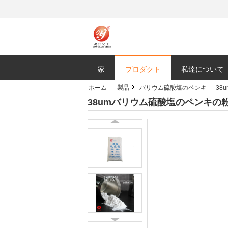
家
プロダクト
私達について
ホーム
製品
バリウム硫酸塩のペンキ
38
38umバリウム硫酸塩のペンキの粉