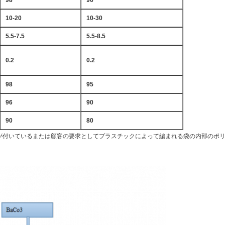
98
96
10-20
10-30
5.5-7.5
5.5-8.5
0.2
0.2
98
95
96
90
90
80
kgポリ袋が付いているまたは顧客の要求としてプラスチックによって編まれる袋の内部のポ