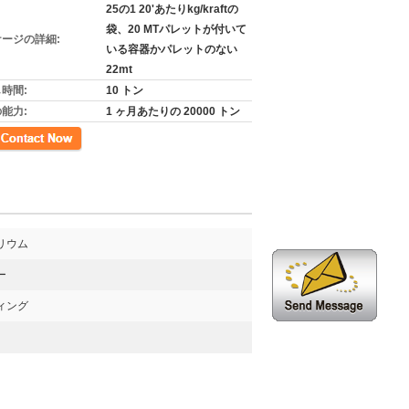
25の1 20'あたりkg/kraftの
袋、20 MTパレットが付いて
ージの詳細:
いる容器かパレットのない
22mt
時間:
10 トン
能力:
1 ヶ月あたりの 20000 トン
先
リウム
ー
ィング