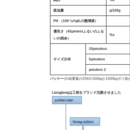
純白
%≥
吸油量
g/100g
PH （100つのg/Lの懸濁液）
優良さ（45μmtestふるいのふる
%≤
いの残余）
10μm≥less
サイズ分布
5μm≥less
μm≥less 2
パッケージ:
純重量の25KG.500kgか1000
Liangjiangは工程をブランド沈殿させました