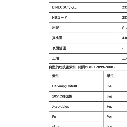
EINECSいいえ。
23
HSコード
28
出現
白
真比重
4.
表面処理
-
工場
上
典型的な技術索引（標準:GB/T 2899-2008）
索引
単位
BaSo4のCotent
%≥
105°C揮発性
%≤
水solubles
%≤
Fe
%≤