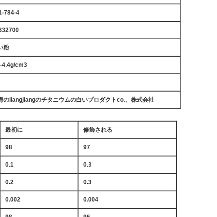
1-784-4
332700
い粉
0-4.4g/cm3
海のliangjiangのチタニウムの白いプロダクトco.、株式会社
最初に
修飾される
98
97
0.1
0.3
0.2
0.3
0.002
0.004